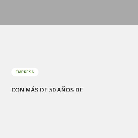
EMPRESA
CON MÁS DE 50 AÑOS DE
EXPERIENCIA,
LABORATORIO MEDIQ
SE HA CONVERTIDO EN UNA DE LAS
EMPRESAS DEL SECTOR MÉDICO-
HOSPITALARIO MÁS RESPETADA Y DE
MAYOR JERARQUÍA EN URUGUAY.